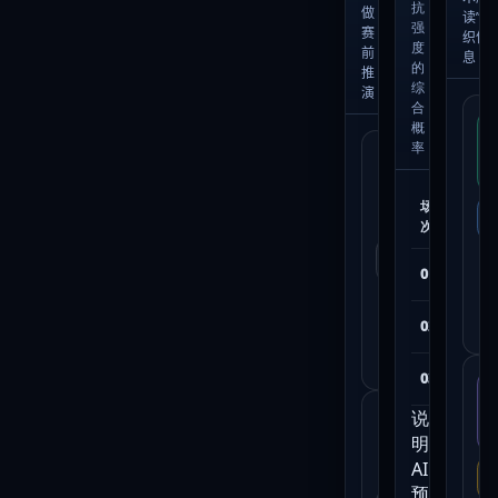
抗
做
读”组
强
赛
预
织信
度
前
测
息
的
推
思
综
演
路
合
概
mock
率
模型
对
位
模
场
型
对阵
次
节
AI解读
阿
奏
01
阿根廷
根
阿
廷
事
根
队
02
巴西
件
廷
2-
AI
回
vs
1
倾
放
法
03
中国
法
向
（
国：
国
观
意
说
边
察：
风
队
58
中
险
中
明：
下
迫
点
路
场
逼
半
AI
通
二
抢
场
转
预
次
道