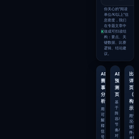
率。
的逻
度
辑：
你关心的“阅读
+触
体能
球分
单位/K/以上”信
曲线
布”解
息密度，我们
如何
释上
在专题文章中
影响
半场/
做成可扫读结
K
下半
关键
构：要点、关
场的
时段
键数据、比赛
差
的传
逻辑、结论建
异。
跑效
议。
率
AI
AI
比赛
赛
预
详情
事
测
页
分
页
（结
析
构演
基
于
示）
用
阵
可
用“赛
容/
解
况-关
节
释
键事
奏/
信
件-战
对
号
术解