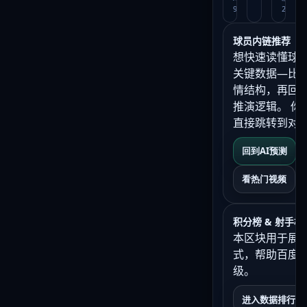
9
31
22
58
球员内链推荐
想快速读懂球员
关键数据—比赛
情结构，再回到
推演逻辑。 你
直接跳转到对
回到AI预测
看热门视频
积分榜 & 射手
本区块用于展示
式，帮助百度
级。
进入数据排行榜