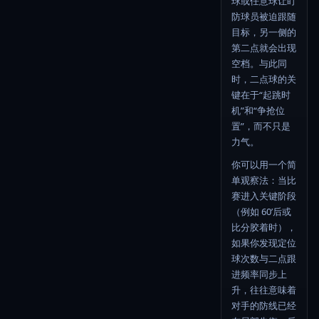
球或任意球让盯
防球员被迫跟随
目标，另一侧的
第二点就会出现
空档。与此同
时，二点球的关
键在于“起跳时
机”和“争抢位
置”，而不只是
力气。
你可以用一个简
单观察法：当比
赛进入关键阶段
（例如 60’后或
比分胶着时），
如果你发现定位
球次数与二点跟
进频率同步上
升，往往意味着
对手的防线已经