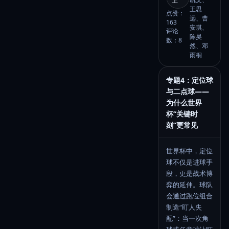
上
王思
点赞：
远、曹
163
安琪、
评论
陈昊
数：8
然、邓
雨桐
专题4：定位球
与二点球——
为什么世界
杯“关键时
刻”更常见
世界杯中，定位
球不仅是进球手
段，更是战术博
弈的延伸。球队
会通过跑位组合
制造“盯人失
配”：当一次角