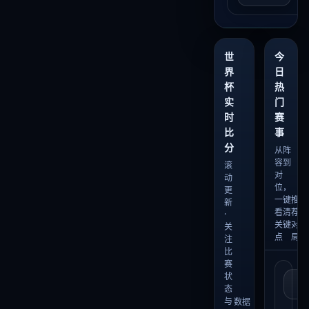
世
今
界
日
杯
热
实
门
时
赛
比
事
分
从阵
容到
滚
对
动
位，
更
一键
推
新
看清
荐
·
关键
对
关
点
局
注
比
赛
状
态
与
数据