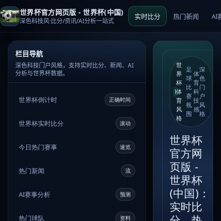
世界杯官方网页版 - 世界杯(中国)
实时比分
热门新闻
A
深色科技风·比分/资讯/AI分析一站式
栏目导航
世
深色科技门户风格，支持实时比分、新闻、AI
足
深
分析与世界杯数据。
界
体
球
色
杯
育
比
门
体
科
赛
户
世界杯倒计时
正确时间
育
技
氛
风
风
感
围
格
格
世界杯实时比分
滚动
世界杯
今日热门赛事
速览
官方网
页版 -
热门新闻
流
世界杯
(中国)：
AI赛事分析
预测
实时比
分、热
热门球队
资料