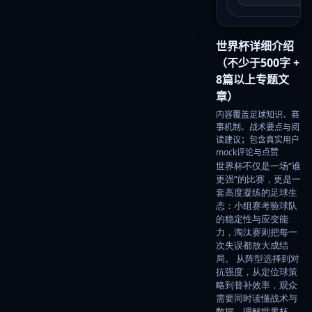
世界杯详细介绍
（不少于500字 +
8篇以上专题文
章）
内容覆盖足球知识、赛
事机制、战术要点与阅
读建议；包含真实用户
mock评论与点赞
世界杯不仅是一场“谁
更强”的比赛，更是一
套高度凝练的足球生
态：小组赛考验球队
的稳定性与应变能
力，淘汰赛则把每一
次失误都放大成结
局。 从阵型选择到对
抗强度，从定位球策
略到替补效率，观众
需要同时读懂战术与
数据。理解世界杯，