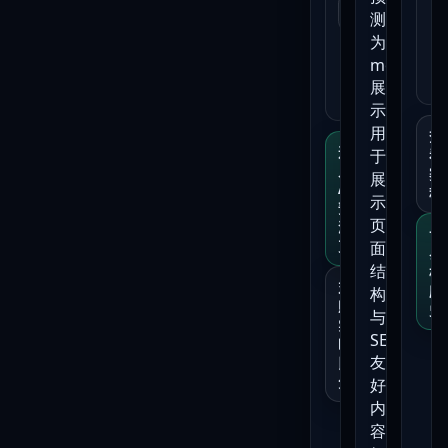
成
边
化
AI解读
争
测
打
功
中
路
抢
→
开
巴
场
传
为
与
61
后，“禁
西
“半
中
mock
解
二
次
区
vs
转
质
AI
读
边
展
摆
前
西
身”
量
倾
（
策
渡
沿
示，
班
接
决
向
意
应
到
触
牙：
球
定
用
观
阿
的
查
禁
球”会
控
的
第
察：
根
进
持
区
于
看
先
球
站
二
禁
廷
续
入
前
赛
展
拉
不
区
位
个
通
性。
沿
AI
程
开
等
内
示
过
变
进
→
预
差
接
于
更
化
球
78
页
测
距
球
世
早
优
让
成
页
面
与“二
的
界
势，
法
转
次
横
结
关
杯
身
国
射
向
对
键
射
历
的
构
门”出
摆
照
在
门
逼
史
与
现
脱
实
于
抢
频
拉
SEO
射
时
失
率。
开
友
门“结
比
去
逼
构
触
分
好
抢
质
发
距
内
量”
点
离
容
并